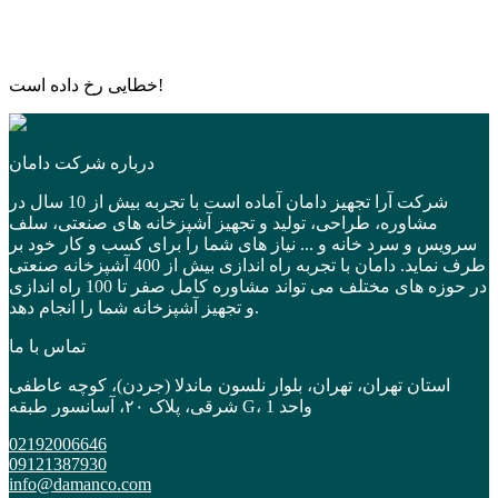
خطایی رخ داده است!
درباره شرکت دامان
شرکت آرا تجهیز دامان آماده است با تجربه بیش از 10 سال در
مشاوره، طراحی، تولید و تجهیز آشپزخانه های صنعتی، سلف
سرویس و سرد خانه و ... نیاز های شما را برای کسب و کار خود بر
طرف نماید. دامان با تجربه راه اندازی بیش از 400 آشپزخانه صنعتی
در حوزه های مختلف می تواند مشاوره کامل صفر تا 100 راه اندازی
و تجهیز آشپزخانه شما را انجام دهد.
تماس با ما
استان تهران، تهران، بلوار نلسون ماندلا (جردن)، کوچه عاطفی
شرقی، پلاک ۲۰، آسانسور طبقه G، واحد 1
02192006646
09121387930
info@damanco.com