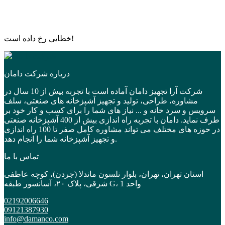
خطایی رخ داده است!
درباره شرکت دامان
شرکت آرا تجهیز دامان آماده است با تجربه بیش از 10 سال در
مشاوره، طراحی، تولید و تجهیز آشپزخانه های صنعتی، سلف
سرویس و سرد خانه و ... نیاز های شما را برای کسب و کار خود بر
طرف نماید. دامان با تجربه راه اندازی بیش از 400 آشپزخانه صنعتی
در حوزه های مختلف می تواند مشاوره کامل صفر تا 100 راه اندازی
و تجهیز آشپزخانه شما را انجام دهد.
تماس با ما
استان تهران، تهران، بلوار نلسون ماندلا (جردن)، کوچه عاطفی
شرقی، پلاک ۲۰، آسانسور طبقه G، واحد 1
02192006646
09121387930
info@damanco.com