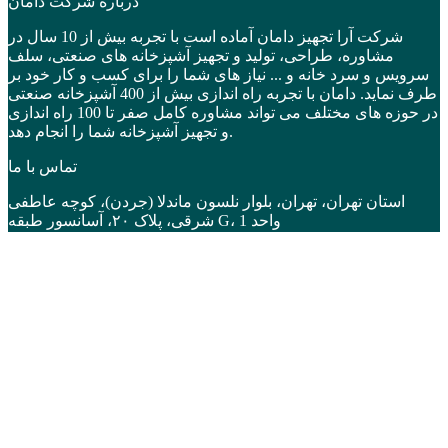
درباره شرکت دامان
شرکت آرا تجهیز دامان آماده است با تجربه بیش از 10 سال در
مشاوره، طراحی، تولید و تجهیز آشپزخانه های صنعتی، سلف
سرویس و سرد خانه و ... نیاز های شما را برای کسب و کار خود بر
طرف نماید. دامان با تجربه راه اندازی بیش از 400 آشپزخانه صنعتی
در حوزه های مختلف می تواند مشاوره کامل صفر تا 100 راه اندازی
و تجهیز آشپزخانه شما را انجام دهد.
تماس با ما
استان تهران، تهران، بلوار نلسون ماندلا (جردن)، کوچه عاطفی
شرقی، پلاک ۲۰، آسانسور طبقه G، واحد 1
02192006646
09121387930
info@damanco.com
دسترسی ها
دسته بندی
برندها
قیمت روز
تخفیف ها
اقساطی