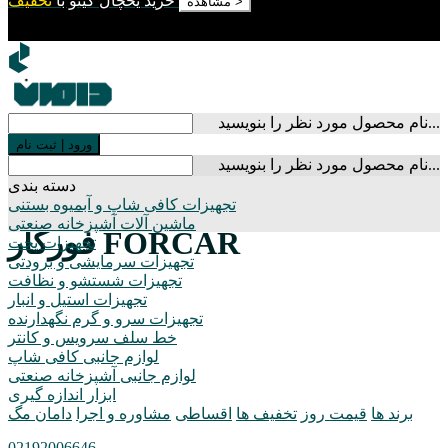
خرید یخچال کینو با
تخفیف
مشاهده >
نام محصول مورد نظر را بنویسید...
ورود
|
ثبت نام
نام محصول مورد نظر را بنویسید...
دسته بندی
تجهیزات کافی شاپ و آبمیوه بستنی
ماشین آلات آشپزخانه صنعتی
فورکار FORCAR
تجهیزات پخت
تجهیزات سرمایشی و برودتی
تجهیزات شستشو و نظافت
تجهیزات استیل و انبار
تجهیزات سرو و گرم نگهدارنده
خط سلف سرویس و کانتر
لوازم جانبی کافی شاپ
لوازم جانبی آشپزخانه صنعتی
ابزار اندازه گیری
برند ها
قیمت روز
تخفیف ها
اقساطی
مشاوره و اجرا
دامان مگ
02192006646