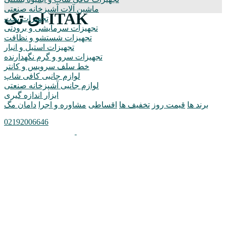
ماشین آلات آشپزخانه صنعتی
آی تک ITAK
تجهیزات پخت
تجهیزات سرمایشی و برودتی
تجهیزات شستشو و نظافت
تجهیزات استیل و انبار
تجهیزات سرو و گرم نگهدارنده
خط سلف سرویس و کانتر
لوازم جانبی کافی شاپ
لوازم جانبی آشپزخانه صنعتی
ابزار اندازه گیری
برند ها
قیمت روز
تخفیف ها
اقساطی
مشاوره و اجرا
دامان مگ
02192006646