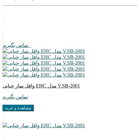
تماس بگیرید
وافل ساز حبابی EHC مدل V.SB-2001
تماس بگیرید
مشاهده و خرید