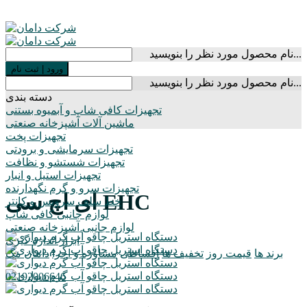
نام محصول مورد نظر را بنویسید...
ورود
|
ثبت نام
نام محصول مورد نظر را بنویسید...
دسته بندی
تجهیزات کافی شاپ و آبمیوه بستنی
ماشین آلات آشپزخانه صنعتی
تجهیزات پخت
تجهیزات سرمایشی و برودتی
تجهیزات شستشو و نظافت
تجهیزات استیل و انبار
تجهیزات سرو و گرم نگهدارنده
ای اچ سی EHC
خط سلف سرویس و کانتر
لوازم جانبی کافی شاپ
لوازم جانبی آشپزخانه صنعتی
ابزار اندازه گیری
برند ها
قیمت روز
تخفیف ها
اقساطی
مشاوره و اجرا
دامان مگ
02192006646