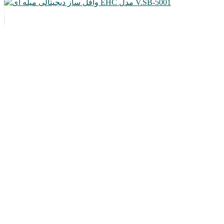
وافل ساز دیجیتالی میله ای EHC مدل V.SB-5001
تماس بگیرید
وافل ساز سکه ای (مینی پنکیک) EHC مدل V.SB-3007
تماس بگیرید
مشاهده و خرید