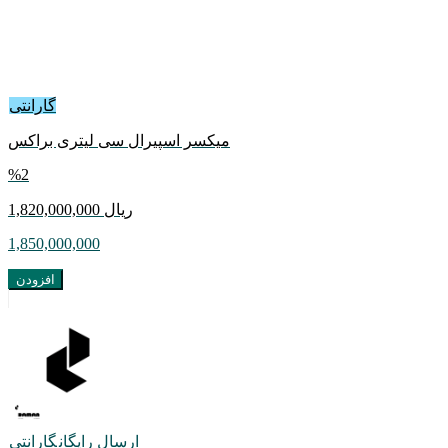
گارانتی
میکسر اسپیرال سی لیتری براکس
%
2
1,820,000,000 ريال
1,850,000,000
افزودن
ارسال رایگان
گارانتی