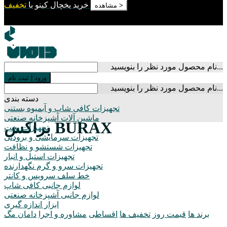
خرید یخچال کینو با
تخفیف
مشاهده >
نام محصول مورد نظر را بنویسید...
ورود
|
ثبت نام
نام محصول مورد نظر را بنویسید...
دسته بندی
تجهیزات کافی شاپ و آبمیوه بستنی
ماشین آلات آشپزخانه صنعتی
براکس BURAX
تجهیزات پخت
تجهیزات سرمایشی و برودتی
تجهیزات شستشو و نظافت
تجهیزات استیل و انبار
تجهیزات سرو و گرم نگهدارنده
خط سلف سرویس و کانتر
لوازم جانبی کافی شاپ
لوازم جانبی آشپزخانه صنعتی
ابزار اندازه گیری
برند ها
قیمت روز
تخفیف ها
اقساطی
مشاوره و اجرا
دامان مگ