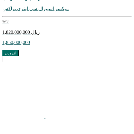
میکسر اسپیرال سی لیتری براکس
%
2
1,820,000,000 ريال
1,850,000,000
افزودن