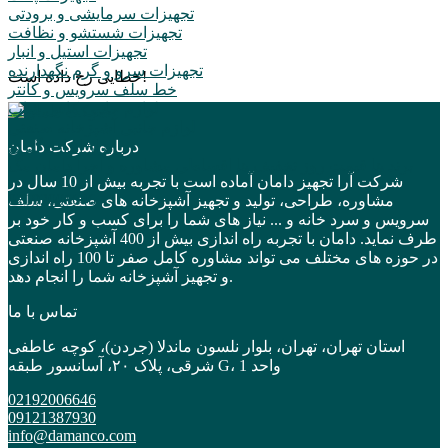
تجهیزات سرمایشی و برودتی
تجهیزات شستشو و نظافت
تجهیزات استیل و انبار
تجهیزات سرو و گرم نگهدارنده
خطایی رخ داده است!
خط سلف سرویس و کانتر
لوازم جانبی کافی شاپ
لوازم جانبی آشپزخانه صنعتی
ابزار اندازه گیری
درباره شرکت دامان
برند ها
قیمت روز
تخفیف ها
اقساطی
مشاوره و اجرا
دامان مگ
شرکت آرا تجهیز دامان آماده است با تجربه بیش از 10 سال در
02192006646
مشاوره، طراحی، تولید و تجهیز آشپزخانه های صنعتی، سلف
سرویس و سرد خانه و ... نیاز های شما را برای کسب و کار خود بر
طرف نماید. دامان با تجربه راه اندازی بیش از 400 آشپزخانه صنعتی
در حوزه های مختلف می تواند مشاوره کامل صفر تا 100 راه اندازی
و تجهیز آشپزخانه شما را انجام دهد.
تماس با ما
استان تهران، تهران، بلوار نلسون ماندلا (جردن)، کوچه عاطفی
شرقی، پلاک ۲۰، آسانسور طبقه G، واحد 1
02192006646
09121387930
info@damanco.com