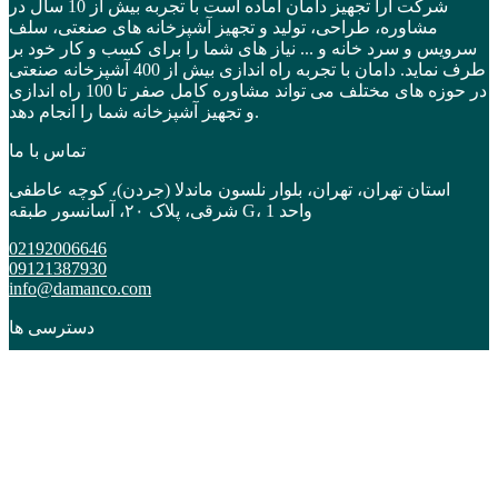
شرکت آرا تجهیز دامان آماده است با تجربه بیش از 10 سال در
مشاوره، طراحی، تولید و تجهیز آشپزخانه های صنعتی، سلف
سرویس و سرد خانه و ... نیاز های شما را برای کسب و کار خود بر
طرف نماید. دامان با تجربه راه اندازی بیش از 400 آشپزخانه صنعتی
در حوزه های مختلف می تواند مشاوره کامل صفر تا 100 راه اندازی
و تجهیز آشپزخانه شما را انجام دهد.
تماس با ما
استان تهران، تهران، بلوار نلسون ماندلا (جردن)، کوچه عاطفی
شرقی، پلاک ۲۰، آسانسور طبقه G، واحد 1
02192006646
09121387930
info@damanco.com
دسترسی ها
دسته بندی
برندها
قیمت روز
تخفیف ها
اقساطی
گارانتی
مشاوره خرید و راه اندازی