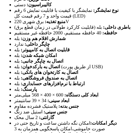
کالیبراسیون:
دستی
نوع نمایشگر:
نمایشگر با کیفیت با قابلیت نمایش 6 رقم
قیمت واحد و 7 رقم قیمت کل (LED)
برق شهری 220V
منبع تغذیه:
باطری داخلی:
بله (قابلیت کارکرد طولانی در زمان قطع برق)
حافظه:
40 حافظه مستقیم، 2000 حافظه غیر مستقیم
شمارش اقلام هم وزن:
بله
چاپگر داخلی:
ندارد
قابلیت اتصال به کامپیوتر:
بله
امکان شبکه شدن:
بله
اتصال به چاپگر جانبی:
بله
بله (از طریق پورت USB)
اتصال به بارکدخوان:
اتصال به کارتخوان های بانکی:
بله
اتصال به صندوق فروشگاهی:
بله
ارتباط با نرم‌افزارهای حسابداری:
بله
پارسنگ:
بله
ابعاد کلی دستگاه:
600 × 400 × 568 میلی‌متر
ابعاد سینی:
34 × 39 سانتیمتر
جنس بدنه:
پلاستیک فشرده مقاوم
جنس سینی:
استیل ضد زنگ
گارانتی:
2 سال محک
دیگر امکانات:
امکان نگه داشتن ساعت و تاریخ حتی در
صورت خاموشی،امکان پاسخگویی همزمان به 3