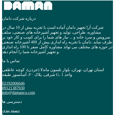
درباره شرکت دامان
شرکت آرا تجهیز دامان آماده است با تجربه بیش از 10 سال در
مشاوره، طراحی، تولید و تجهیز آشپزخانه های صنعتی، سلف
سرویس و سرد خانه و ... نیاز های شما را برای کسب و کار خود بر
طرف نماید. دامان با تجربه راه اندازی بیش از 400 آشپزخانه صنعتی
در حوزه های مختلف می تواند مشاوره کامل صفر تا 100 راه اندازی
و تجهیز آشپزخانه شما را انجام دهد.
تماس با ما
استان تهران، تهران، بلوار نلسون ماندلا (جردن)، کوچه عاطفی
شرقی، پلاک ۲۰، آسانسور طبقه G، واحد 1
02192006646
09121387930
info@damanco.com
دسترسی ها
دسته بندی