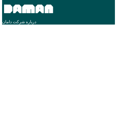
درباره شرکت دامان
شرکت آرا تجهیز دامان آماده است با تجربه بیش از 10 سال در
مشاوره، طراحی، تولید و تجهیز آشپزخانه های صنعتی، سلف
سرویس و سرد خانه و ... نیاز های شما را برای کسب و کار خود بر
طرف نماید. دامان با تجربه راه اندازی بیش از 400 آشپزخانه صنعتی
در حوزه های مختلف می تواند مشاوره کامل صفر تا 100 راه اندازی
و تجهیز آشپزخانه شما را انجام دهد.
تماس با ما
دسترسی ها
لینک های مفید
مجوز ها
طراحی و اجرا توسط
ChiaDesign.ir