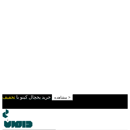
خرید یخچال کینو با
تخفیف
مشاهده >