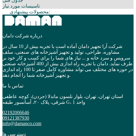
جدول فنی
تاسیسات مورد نیاز
محصولات پیشنهادی:
درباره شرکت دامان
شرکت آرا تجهیز دامان آماده است با تجربه بیش از 10 سال در
مشاوره، طراحی، تولید و تجهیز آشپزخانه های صنعتی، سلف
سرویس و سرد خانه و ... نیاز های شما را برای کسب و کار خود بر
طرف نماید. دامان با تجربه راه اندازی بیش از 400 آشپزخانه صنعتی
در حوزه های مختلف می تواند مشاوره کامل صفر تا 100 راه اندازی
و تجهیز آشپزخانه شما را انجام دهد.
تماس با ما
استان تهران، تهران، بلوار نلسون ماندلا (جردن)، کوچه عاطفی
شرقی، پلاک ۲۰، آسانسور طبقه G، واحد 1
02192006646
09121387930
info@damanco.com
دسترسی ها