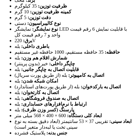
برند:
محک
ظرفیت توزین:
35 کیلوگرم
کمینه ظرفیت توزین:
10 گرم
دقت توزین:
5 گرم
نوع کالیبراسیون:
دستی
نوع نمایشگر:
نمایشگر LED با قابلیت نمایش 6 رقم قیمت
واحد و 7 رقم قیمت کل
220V
برق:
باطری داخلی:
بله
حافظه:
35 حافظه مستقیم، 1000 حافظه غیر مستقیم
شمارش اقلام هم وزن:
بله
چاپگر داخلی:
خیر (بدون پرینتر)
قابلیت اتصال به چاپگر جانبی:
بله
اتصال به کامپیوتر:
بله (از طریق پورت سریال)
امکان شبکه شدن:
بله
اتصال به بارکدخوان:
بله (از طریق پورت‌های استاندارد)
اتصال به کارتخوان:
بله
اتصال به صندوق فروشگاهی:
بله
ارتباط با نرم‌افزارهای حسابداری:
بله
پارسنگ (کسر وزن ظرف):
بله
ابعاد کلی دستگاه:
600 × 400 × 568 میلی متر
ابعاد سینی:
تقریبی 37 × 53 سانتیمتر (ابعاد دقیق بسته به نوع
سینی تخت یا لبه‌دار متغیر است)
جنس بدنه:
پلاستیک فشرده