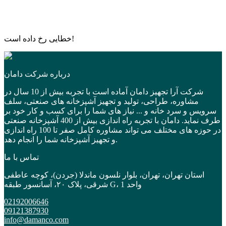
خطایی رخ داده است!
درباره شرکت دامان
شرکت آرا تجهیز دامان آماده است با تجربه بیش از 10 سال در
مشاوره، طراحی، تولید و تجهیز آشپزخانه های صنعتی، سلف
سرویس و سرد خانه و ... نیاز های شما را برای کسب و کار خود بر
طرف نماید. دامان با تجربه راه اندازی بیش از 400 آشپزخانه صنعتی
در حوزه های مختلف می تواند مشاوره کامل صفر تا 100 راه اندازی
و تجهیز آشپزخانه شما را انجام دهد.
تماس با ما
استان تهران، تهران، بلوار نلسون ماندلا (جردن)، کوچه عاطفی
شرقی، پلاک ۲۰، آسانسور طبقه G، واحد 1
02192006646
09121387930
info@damanco.com