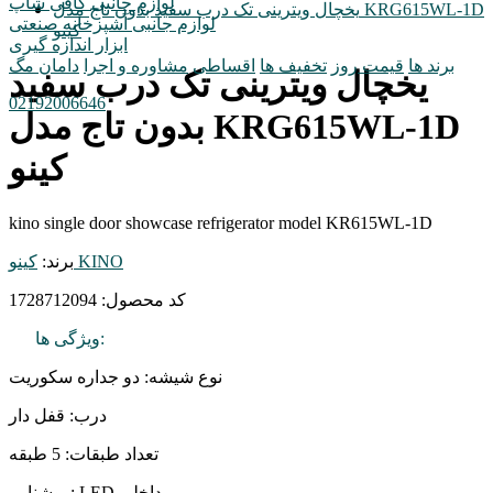
لوازم جانبی کافی شاپ
یخچال ویترینی تک درب سفید بدون تاج مدل KRG615WL-1D
لوازم جانبی آشپزخانه صنعتی
کینو
ابزار اندازه گیری
برند ها
قیمت روز
تخفیف ها
اقساطی
مشاوره و اجرا
دامان مگ
یخچال ویترینی تک درب سفید
02192006646
بدون تاج مدل KRG615WL-1D
کینو
kino single door showcase refrigerator model KR615WL-1D
کینو KINO
برند:
کد محصول:
1728712094
ویژگی ها:
نوع شیشه: دو جداره سکوریت
درب: قفل دار
تعداد طبقات: 5 طبقه
روشنایی: LED داخلی